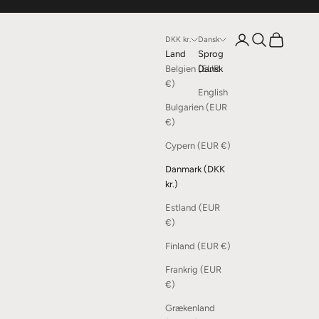
Åbn kontoside
Åbn søgefunkti
Åbn indkøbs
DKK kr.
Dansk
Land
Sprog
Belgien (EUR
Dansk
€)
English
Bulgarien (EUR
€)
Cypern (EUR €)
Danmark (DKK
kr.)
Estland (EUR
€)
Finland (EUR €)
Frankrig (EUR
€)
Grækenland