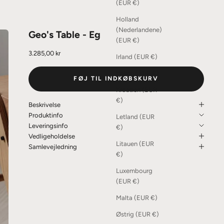
(EUR €)
Holland
(Nederlandene)
Geo's Table - Eg
(EUR €)
Salgspris
3.285,00 kr
Irland (EUR €)
Italien (EUR €)
FØJ TIL INDKØBSKURV
Kroatien (EUR
€)
Beskrivelse
Produktinfo
Letland (EUR
Leveringsinfo
€)
Vedligeholdelse
Litauen (EUR
Samlevejledning
€)
Luxembourg
(EUR €)
Malta (EUR €)
Østrig (EUR €)