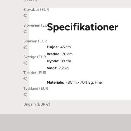
Slovakiet (EUR
€)
Specifikationer
Slovenien (EUR
€)
Spanien (EUR
Højde:
45 cm
€)
Bredde:
70 cm
Sverige (EUR
Dybde:
39 cm
€)
Vægt:
7,2 kg
Tjekkiet (EUR
€)
Materiale:
FSC mix 70% Eg, Finér
Tyskland (EUR
€)
Ungarn (EUR €)