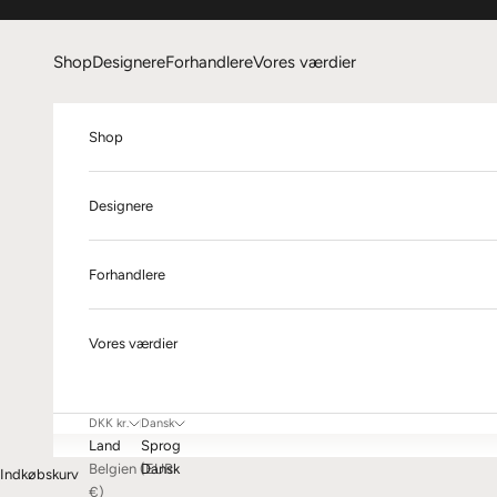
Spring til indhold
Shop
Designere
Forhandlere
Vores værdier
Shop
Designere
Forhandlere
Vores værdier
DKK kr.
Dansk
Land
Sprog
Belgien (EUR
Dansk
Indkøbskurv
€)