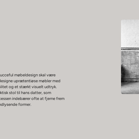
ucceful møbeldesign skal være
at designe uprætentiøse møbler med
litet og et stærkt visuelt udtryk.
sk stol til hans datter, som
cessen indebærer ofte at fjerne frem
vindlysende former.