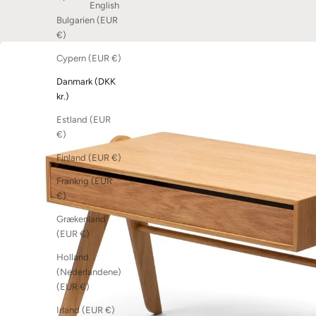
English
Bulgarien (EUR
€)
Cypern (EUR €)
Danmark (DKK
kr.)
Estland (EUR
€)
Finland (EUR €)
Frankrig (EUR
€)
Grækenland
(EUR €)
Holland
(Nederlandene)
(EUR €)
Irland (EUR €)