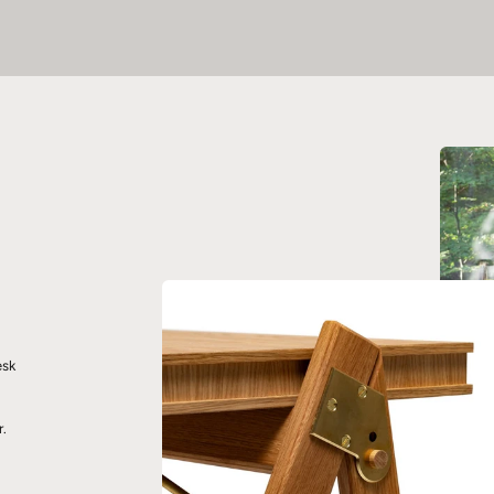
esk
r.