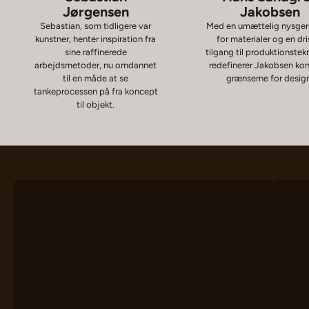
Jørgensen
Jakobsen
Sebastian, som tidligere var
Med en umættelig nysger
kunstner, henter inspiration fra
for materialer og en dri
sine raffinerede
tilgang til produktionstek
arbejdsmetoder, nu omdannet
redefinerer Jakobsen ko
til en måde at se
grænserne for desig
tankeprocessen på fra koncept
til objekt.
Stole
Sk
SE PRODUKTER