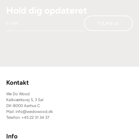
Hold dig opdateret
E-mail
TILMELD
Kontakt
We Do Wood
Kalkværksvej 5, 3 Sal
DK-8000 Aarhus C
Mail:
info@wedowood.dk
Telefon:
+45 22 31 34 37
Info