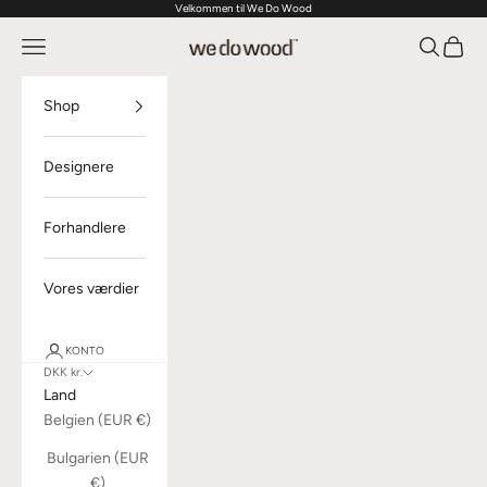
Velkommen til We Do Wood
Spring til indhold
Åbn navigationsmenu
Åbn søgef
Åbn in
We Do Wood
Shop
Designere
Forhandlere
Vores værdier
KONTO
DKK kr.
Land
Belgien (EUR €)
Bulgarien (EUR
€)